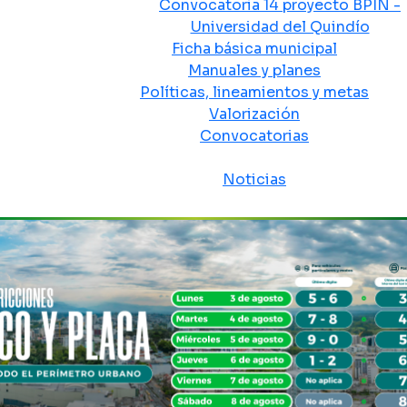
Convocatoria 14 proyecto BPIN -
Universidad del Quindío
Ficha básica municipal
Manuales y planes
Políticas, lineamientos y metas
Valorización
Convocatorias
Sala de prensa
Noticias