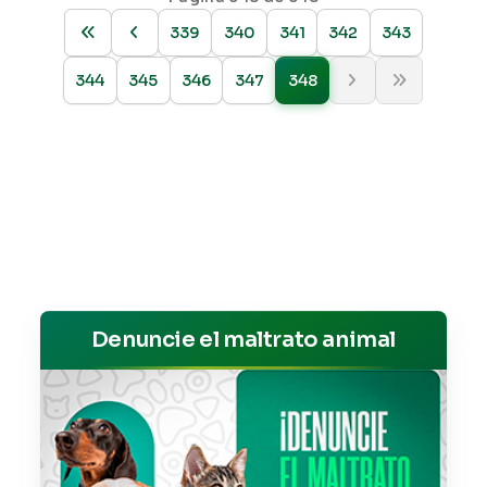
339
340
341
342
343
344
345
346
347
348
Denuncie el maltrato animal