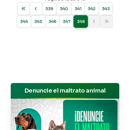
339
340
341
342
343
344
345
346
347
348
Denuncie el maltrato animal