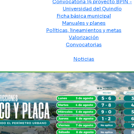
Convocatoria 14 proyecto BPIN -
Universidad del Quindío
Ficha básica municipal
Manuales y planes
Políticas, lineamientos y metas
Valorización
Convocatorias
Sala de prensa
Noticias