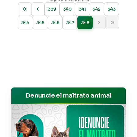
339
340
341
342
343
344
345
346
347
348
Denuncie el maltrato animal