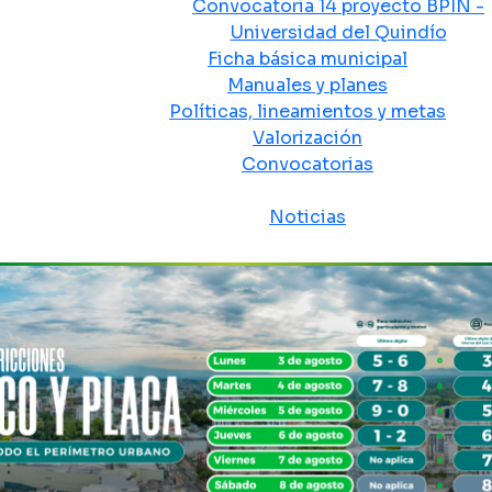
Convocatoria 14 proyecto BPIN -
Universidad del Quindío
Ficha básica municipal
Manuales y planes
Políticas, lineamientos y metas
Valorización
Convocatorias
Sala de prensa
Noticias