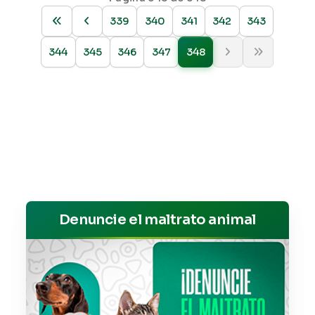
339
340
341
342
343
344
345
346
347
348
Denuncie el maltrato animal