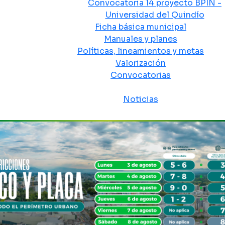
Convocatoria 14 proyecto BPIN -
Universidad del Quindío
Ficha básica municipal
Manuales y planes
Políticas, lineamientos y metas
Valorización
Convocatorias
Sala de prensa
Noticias