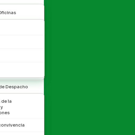
Oficinas
 de Despacho
 de la
 y
ones
convivencia