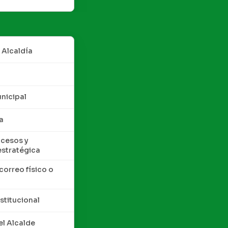
 Alcaldía
nicipal
a
cesos y
estratégica
correo físico o
nstitucional
l Alcalde