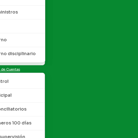
inistros
rno
rno disciplinario
n de Cuentas
trol
cipal
nciliatorios
meros 100 días
upervisión