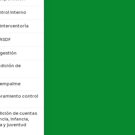
trol interno
interventoría
QRSDF
 gestión
ndición de
e empalme
oramiento control
dición de cuentas
cia, infancia,
a y juventud