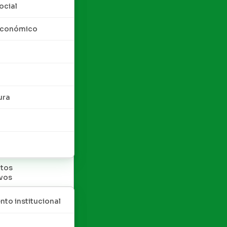
ocial
 económico
ura
tos
ivos
nto institucional