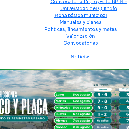
Convocatoria 14 proyecto BPIN -
Universidad del Quindío
Ficha básica municipal
Manuales y planes
Políticas, lineamientos y metas
Valorización
Convocatorias
Sala de prensa
Noticias