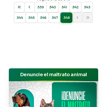
339
340
341
342
343
344
345
346
347
348
Denuncie el maltrato animal