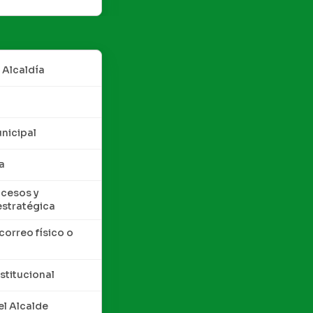
 Alcaldía
nicipal
a
cesos y
estratégica
correo físico o
nstitucional
l Alcalde