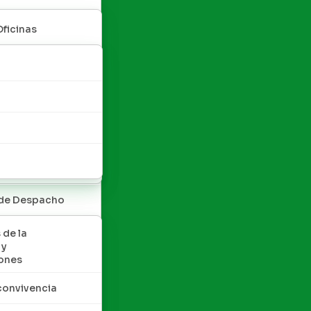
Oficinas
 de Despacho
 de la
 y
ones
convivencia