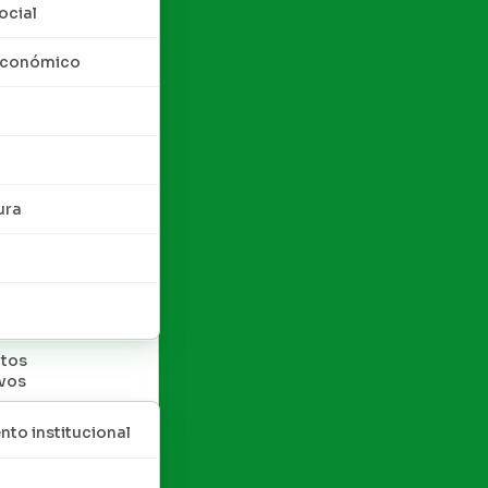
ocial
 económico
ura
tos
ivos
nto institucional