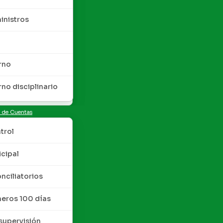
inistros
rno
rno disciplinario
n de Cuentas
trol
cipal
nciliatorios
meros 100 días
upervisión