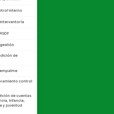
trol interno
interventoría
QRSDF
 gestión
ndición de
e empalme
oramiento control
dición de cuentas
cia, infancia,
a y juventud