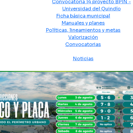
Convocatoria 14 proyecto BPIN -
Universidad del Quindío
Ficha básica municipal
Manuales y planes
Políticas, lineamientos y metas
Valorización
Convocatorias
Sala de prensa
Noticias