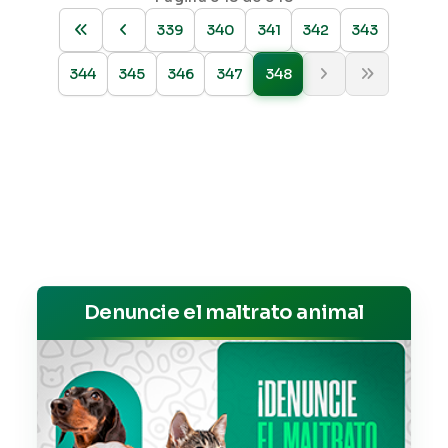
339
340
341
342
343
344
345
346
347
348
Denuncie el maltrato animal