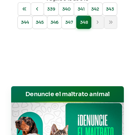
339
340
341
342
343
344
345
346
347
348
Denuncie el maltrato animal