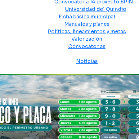
Convocatoria 14 proyecto BPIN -
Universidad del Quindío
Ficha básica municipal
Manuales y planes
Políticas, lineamientos y metas
Valorización
Convocatorias
Sala de prensa
Noticias