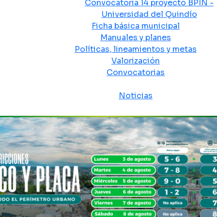
Convocatoria 14 proyecto BPIN -
Universidad del Quindío
Ficha básica municipal
Manuales y planes
Políticas, lineamientos y metas
Valorización
Convocatorias
Sala de prensa
Noticias