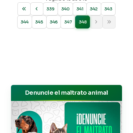
339
340
341
342
343
344
345
346
347
348
Denuncie el maltrato animal