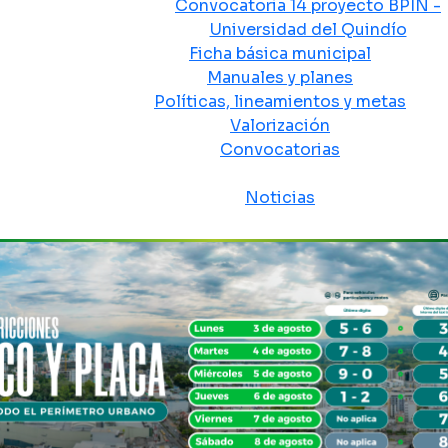
Convocatoria 14 proyecto BPIN -
Universidad del Quindío
Ficha básica municipal
Manuales y planes
Políticas, lineamientos y metas
Valorización
Convocatorias
Sala de prensa
Noticias