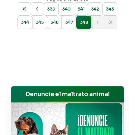
339
340
341
342
343
344
345
346
347
348
Denuncie el maltrato animal