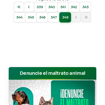
339
340
341
342
343
344
345
346
347
348
Denuncie el maltrato animal