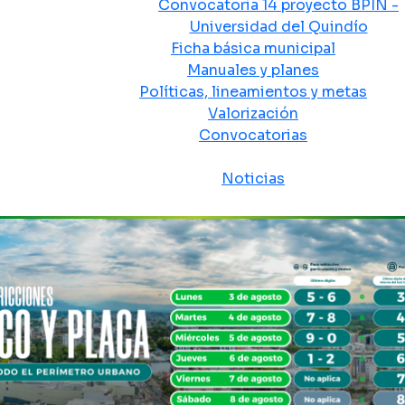
Convocatoria 14 proyecto BPIN -
Universidad del Quindío
Ficha básica municipal
Manuales y planes
Políticas, lineamientos y metas
Valorización
Convocatorias
Sala de prensa
Noticias