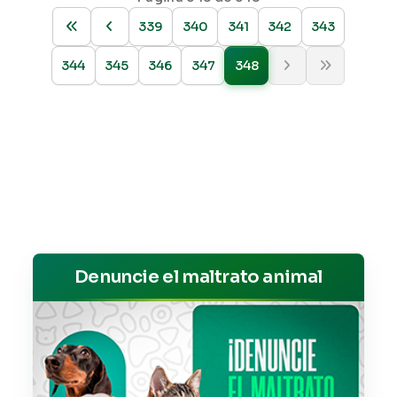
339
340
341
342
343
344
345
346
347
348
Denuncie el maltrato animal