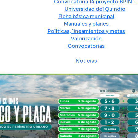
Convocatoria 14 proyecto BPIN -
Universidad del Quindío
Ficha básica municipal
Manuales y planes
Políticas, lineamientos y metas
Valorización
Convocatorias
Sala de prensa
Noticias