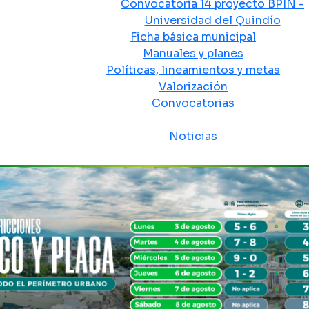
Convocatoria 14 proyecto BPIN -
Universidad del Quindío
Ficha básica municipal
Manuales y planes
Políticas, lineamientos y metas
Valorización
Convocatorias
Sala de prensa
Noticias