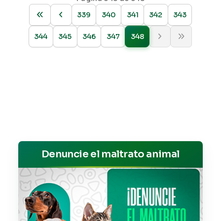
339
340
341
342
343
344
345
346
347
348
Denuncie el maltrato animal