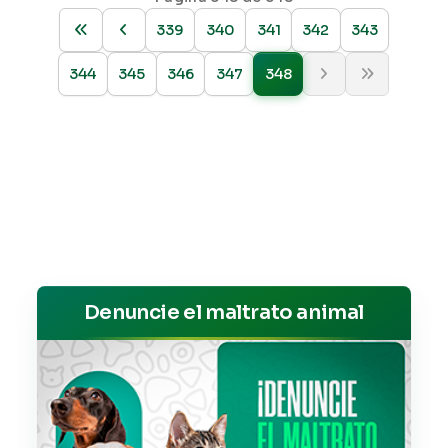
339
340
341
342
343
344
345
346
347
348
Denuncie el maltrato animal