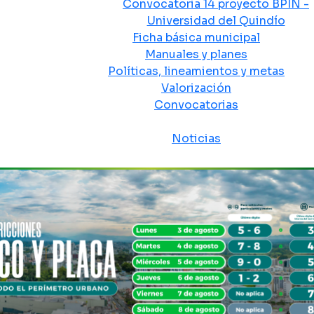
Convocatoria 14 proyecto BPIN -
Universidad del Quindío
Ficha básica municipal
Manuales y planes
Políticas, lineamientos y metas
Valorización
Convocatorias
Sala de prensa
Noticias