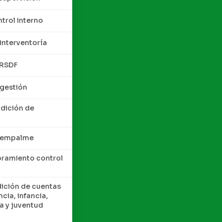
trol interno
interventoría
QRSDF
 gestión
ndición de
e empalme
oramiento control
dición de cuentas
cia, infancia,
a y juventud