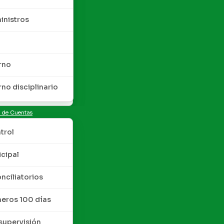
inistros
rno
rno disciplinario
n de Cuentas
trol
cipal
nciliatorios
meros 100 días
upervisión