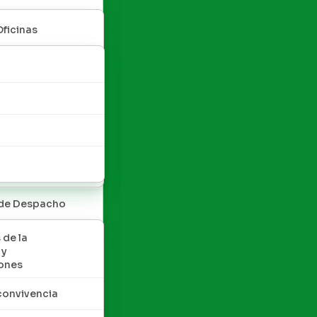
Oficinas
 de Despacho
 de la
 y
ones
convivencia