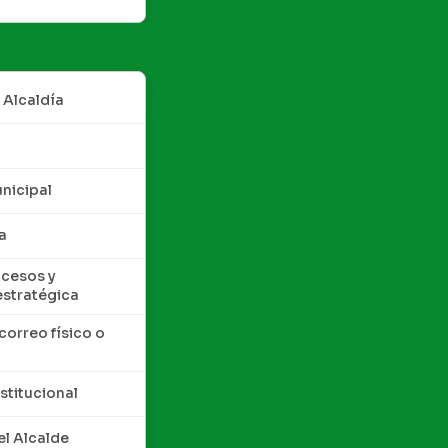
 Alcaldía
nicipal
a
cesos y
estratégica
correo físico o
nstitucional
l Alcalde