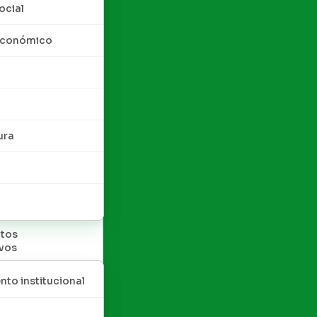
ocial
 económico
ura
tos
ivos
nto institucional