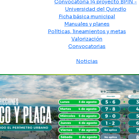
Convocatoria 14 proyecto BPIN -
Universidad del Quindío
Ficha básica municipal
Manuales y planes
Políticas, lineamientos y metas
Valorización
Convocatorias
Sala de prensa
Noticias