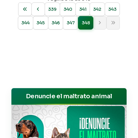
339
340
341
342
343
344
345
346
347
348
Denuncie el maltrato animal