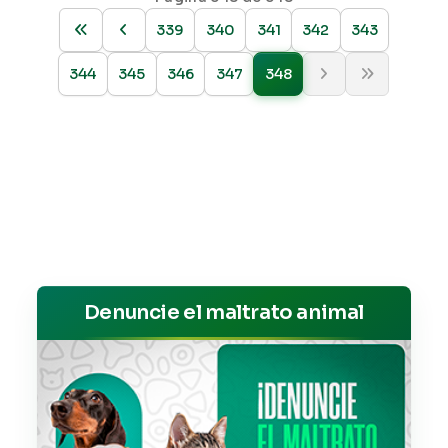
339
340
341
342
343
344
345
346
347
348
Denuncie el maltrato animal