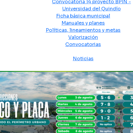
Convocatoria 14 proyecto BPIN -
Universidad del Quindío
Ficha básica municipal
Manuales y planes
Políticas, lineamientos y metas
Valorización
Convocatorias
Sala de prensa
Noticias