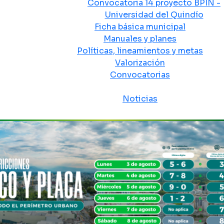
Convocatoria 14 proyecto BPIN -
Universidad del Quindío
Ficha básica municipal
Manuales y planes
Políticas, lineamientos y metas
Valorización
Convocatorias
Sala de prensa
Noticias