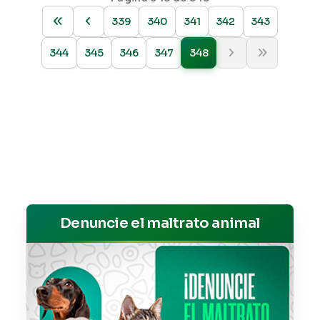
339
340
341
342
343
344
345
346
347
348
Denuncie el maltrato animal