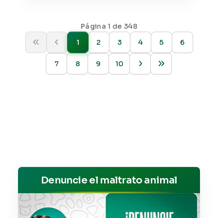
Página 1 de 348
1
2
3
4
5
6
7
8
9
10
Denuncie el maltrato animal