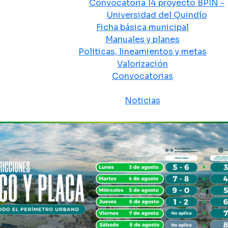
Convocatoria 14 proyecto BPIN -
Universidad del Quindío
Ficha básica municipal
Manuales y planes
Políticas, lineamientos y metas
Valorización
Convocatorias
Sala de prensa
Noticias