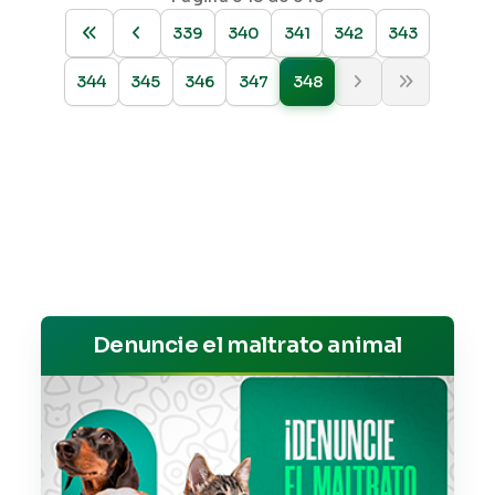
339
340
341
342
343
344
345
346
347
348
Denuncie el maltrato animal