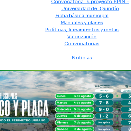
Convocatoria 14 proyecto BPIN -
Universidad del Quindío
Ficha básica municipal
Manuales y planes
Políticas, lineamientos y metas
Valorización
Convocatorias
Sala de prensa
Noticias