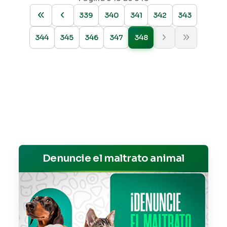
339
340
341
342
343
344
345
346
347
348
Denuncie el maltrato animal