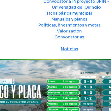
Convocatoria 14 proyecto BPIN -
Universidad del Quindío
Ficha básica municipal
Manuales y planes
Políticas, lineamientos y metas
Valorización
Convocatorias
Sala de prensa
Noticias