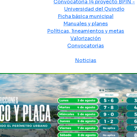
Convocatoria 14 proyecto BPIN -
Universidad del Quindío
Ficha básica municipal
Manuales y planes
Políticas, lineamientos y metas
Valorización
Convocatorias
Sala de prensa
Noticias