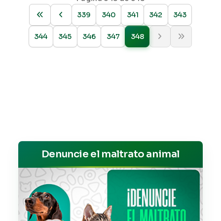
339
340
341
342
343
344
345
346
347
348
Denuncie el maltrato animal