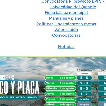
Convocatoria 14 proyecto BPIN -
Universidad del Quindío
Ficha básica municipal
Manuales y planes
Políticas, lineamientos y metas
Valorización
Convocatorias
Sala de prensa
Noticias