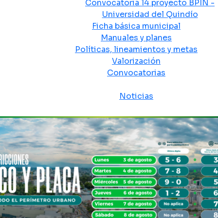
Convocatoria 14 proyecto BPIN -
Universidad del Quindío
Ficha básica municipal
Manuales y planes
Políticas, lineamientos y metas
Valorización
Convocatorias
Sala de prensa
Noticias