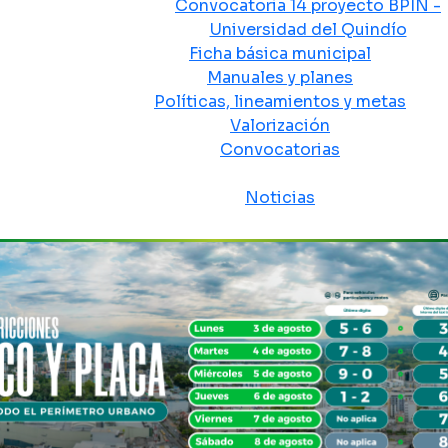
Convocatoria 14 proyecto BPIN -
Universidad del Quindío
Ficha básica municipal
Manuales y planes
Políticas, lineamientos y metas
Valorización
Convocatorias
Sala de prensa
Noticias