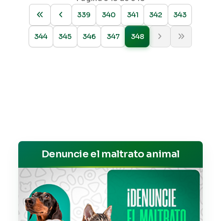
339
340
341
342
343
344
345
346
347
348
Denuncie el maltrato animal