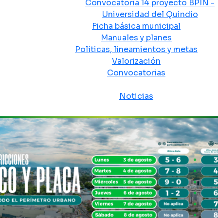
Convocatoria 14 proyecto BPIN -
Universidad del Quindío
Ficha básica municipal
Manuales y planes
Políticas, lineamientos y metas
Valorización
Convocatorias
Sala de prensa
Noticias