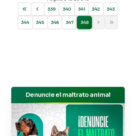
339
340
341
342
343
344
345
346
347
348
Denuncie el maltrato animal