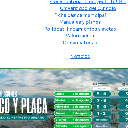
Convocatoria 14 proyecto BPIN -
Universidad del Quindío
Ficha básica municipal
Manuales y planes
Políticas, lineamientos y metas
Valorización
Convocatorias
Sala de prensa
Noticias