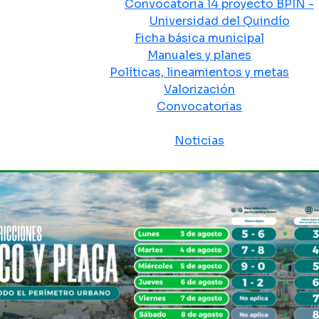
Convocatoria 14 proyecto BPIN -
Universidad del Quindío
Ficha básica municipal
Manuales y planes
Políticas, lineamientos y metas
Valorización
Convocatorias
Sala de prensa
Noticias