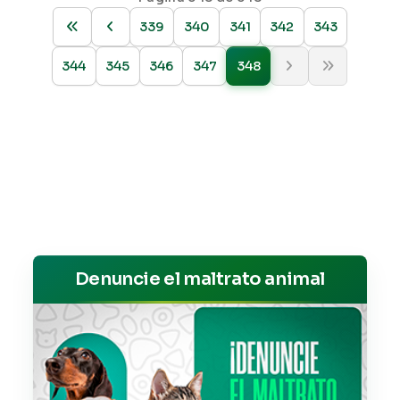
339
340
341
342
343
344
345
346
347
348
Denuncie el maltrato animal