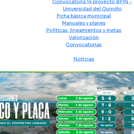
Convocatoria 14 proyecto BPIN -
Universidad del Quindío
Ficha básica municipal
Manuales y planes
Políticas, lineamientos y metas
Valorización
Convocatorias
Sala de prensa
Noticias