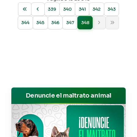
339
340
341
342
343
344
345
346
347
348
Denuncie el maltrato animal