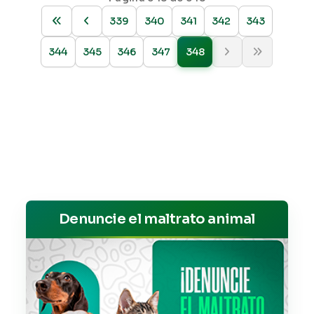
339
340
341
342
343
344
345
346
347
348
Denuncie el maltrato animal