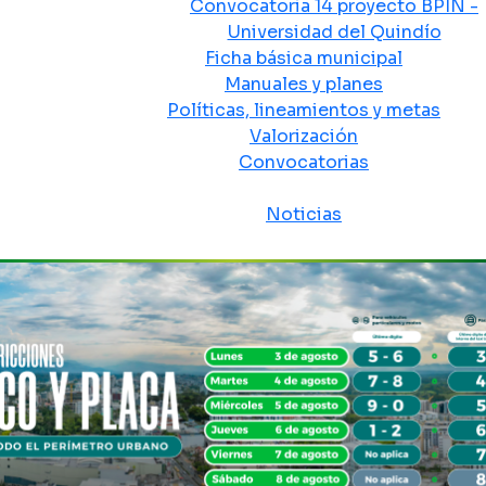
Convocatoria 14 proyecto BPIN -
Universidad del Quindío
Ficha básica municipal
Manuales y planes
Políticas, lineamientos y metas
Valorización
Convocatorias
Sala de prensa
Noticias