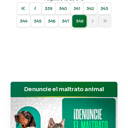
339
340
341
342
343
344
345
346
347
348
Denuncie el maltrato animal