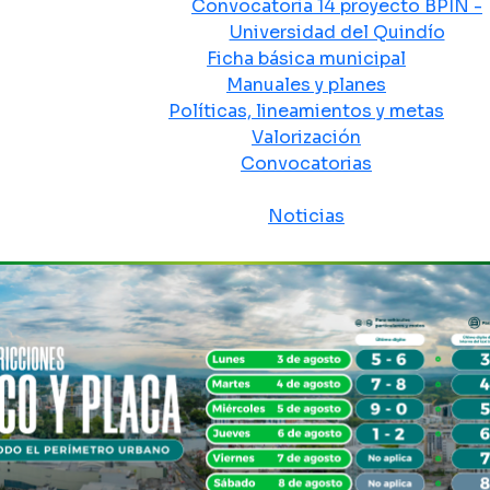
Convocatoria 14 proyecto BPIN -
Universidad del Quindío
Ficha básica municipal
Manuales y planes
Políticas, lineamientos y metas
Valorización
Convocatorias
Sala de prensa
Noticias