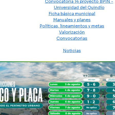
Convocatoria 14 proyecto BPIN -
Universidad del Quindío
Ficha básica municipal
Manuales y planes
Políticas, lineamientos y metas
Valorización
Convocatorias
Sala de prensa
Noticias