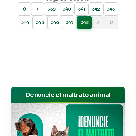
339
340
341
342
343
344
345
346
347
348
Denuncie el maltrato animal