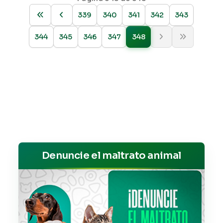
339
340
341
342
343
344
345
346
347
348
Denuncie el maltrato animal