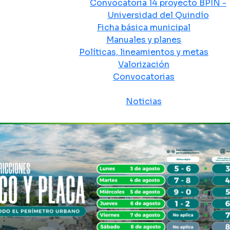
Convocatoria 14 proyecto BPIN -
Universidad del Quindío
Ficha básica municipal
Manuales y planes
Políticas, lineamientos y metas
Valorización
Convocatorias
Sala de prensa
Noticias