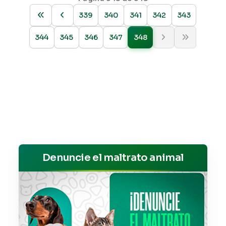
339
340
341
342
343
344
345
346
347
348
Denuncie el maltrato animal