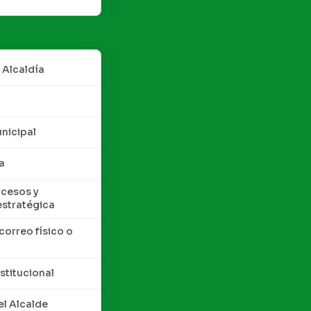
 Alcaldía
nicipal
a
cesos y
estratégica
correo físico o
nstitucional
l Alcalde