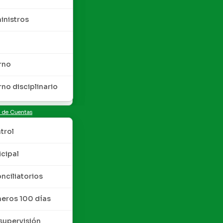
inistros
rno
rno disciplinario
n de Cuentas
trol
cipal
nciliatorios
meros 100 días
upervisión