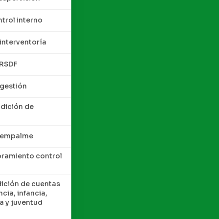
trol interno
interventoría
QRSDF
 gestión
ndición de
e empalme
oramiento control
dición de cuentas
cia, infancia,
a y juventud