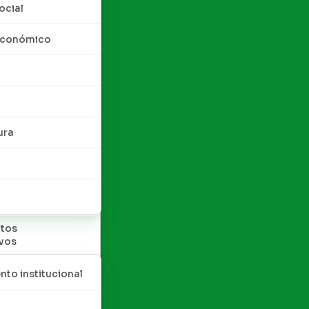
ocial
 económico
ura
tos
ivos
nto institucional