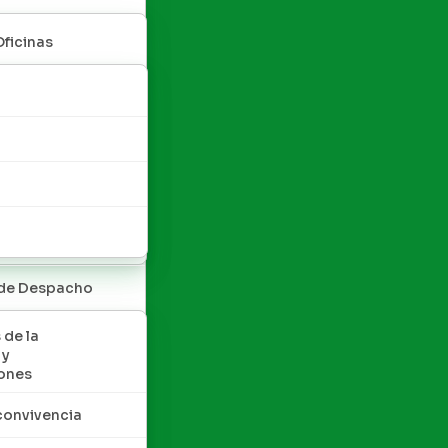
Oficinas
 de Despacho
 de la
 y
ones
convivencia