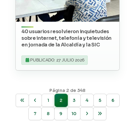
40 usuarios resolvieron inquietudes
sobre internet, telefonía y televisión
en jornada de la Alcaldía y la SIC
PUBLICADO: 27 JULIO 2026
Página 2 de 348
1
2
3
4
5
6
7
8
9
10