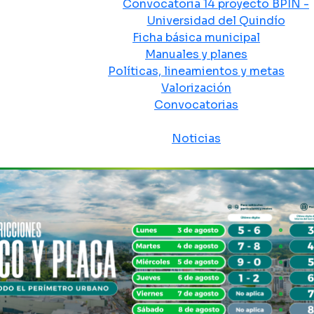
Convocatoria 14 proyecto BPIN -
Universidad del Quindío
Ficha básica municipal
Manuales y planes
Políticas, lineamientos y metas
Valorización
Convocatorias
Sala de prensa
Noticias