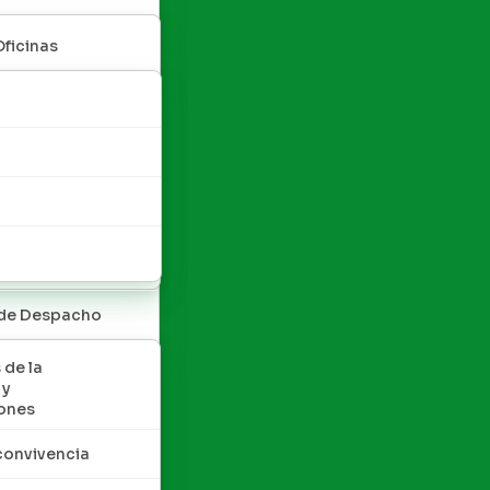
Oficinas
 de Despacho
 de la
 y
ones
convivencia