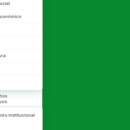
ocial
 económico
ura
tos
ivos
nto institucional