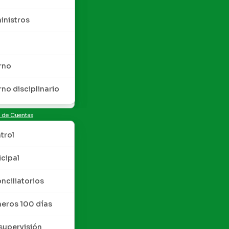
inistros
rno
rno disciplinario
n de Cuentas
trol
cipal
nciliatorios
meros 100 días
upervisión