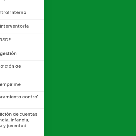
trol interno
interventoría
QRSDF
 gestión
ndición de
e empalme
oramiento control
dición de cuentas
cia, infancia,
a y juventud