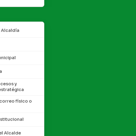
 Alcaldía
nicipal
a
cesos y
estratégica
correo físico o
nstitucional
l Alcalde