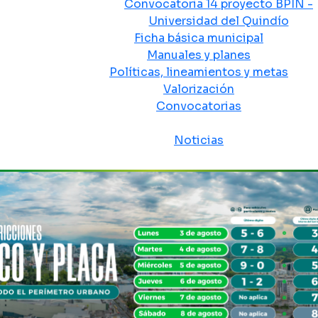
Convocatoria 14 proyecto BPIN -
Universidad del Quindío
Ficha básica municipal
Manuales y planes
Políticas, lineamientos y metas
Valorización
Convocatorias
Sala de prensa
Noticias