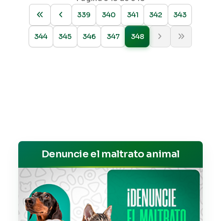
339
340
341
342
343
344
345
346
347
348
Denuncie el maltrato animal