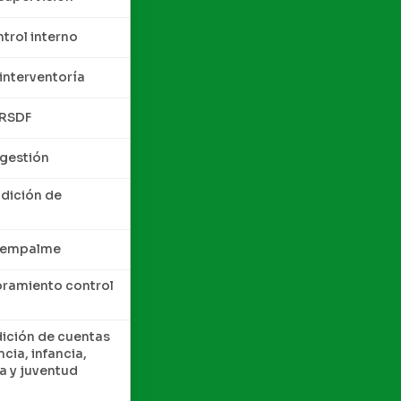
trol interno
interventoría
QRSDF
 gestión
ndición de
e empalme
oramiento control
dición de cuentas
cia, infancia,
a y juventud