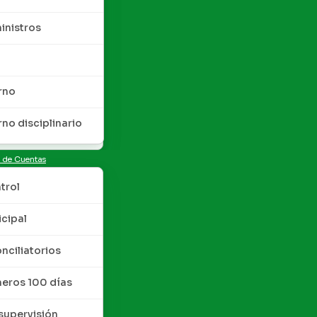
inistros
rno
rno disciplinario
n de Cuentas
trol
cipal
nciliatorios
meros 100 días
upervisión