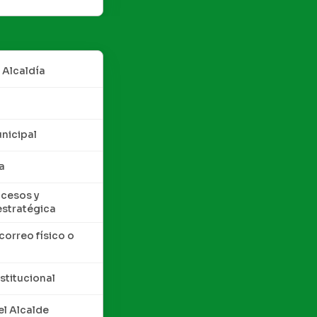
 Alcaldía
nicipal
a
cesos y
estratégica
correo físico o
nstitucional
l Alcalde