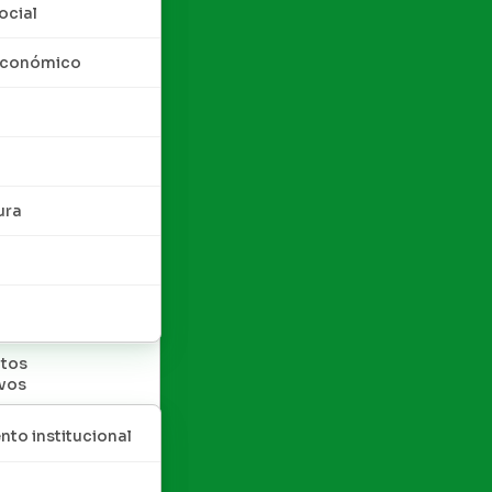
ocial
 económico
ura
tos
ivos
nto institucional