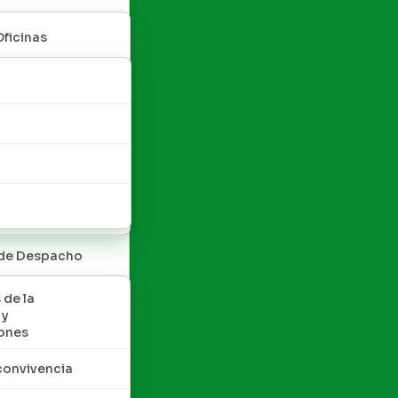
Oficinas
 de Despacho
 de la
 y
ones
convivencia