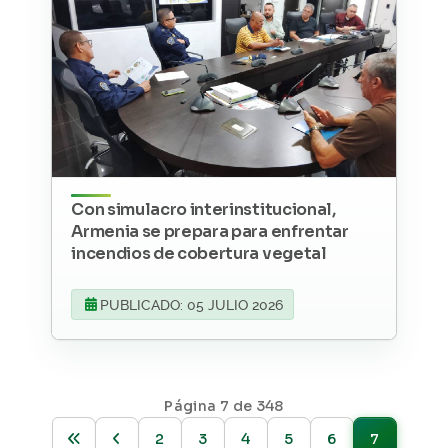
Con simulacro interinstitucional,
Armenia se prepara para enfrentar
incendios de cobertura vegetal
PUBLICADO: 05 JULIO 2026
Página 7 de 348
2
3
4
5
6
7