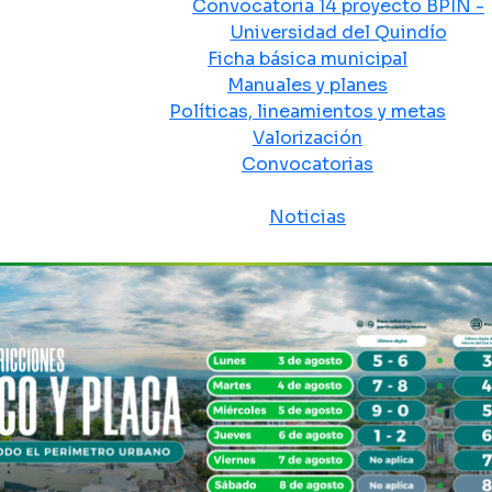
Convocatoria 14 proyecto BPIN -
Universidad del Quindío
Ficha básica municipal
Manuales y planes
Políticas, lineamientos y metas
Valorización
Convocatorias
Sala de prensa
Noticias