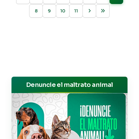
8
9
10
11
Denuncie el maltrato animal