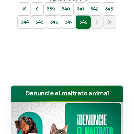
339
340
341
342
343
344
345
346
347
348
Denuncie el maltrato animal