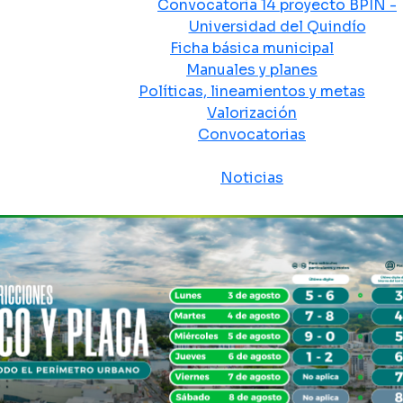
Convocatoria 14 proyecto BPIN -
Universidad del Quindío
Ficha básica municipal
Manuales y planes
Políticas, lineamientos y metas
Valorización
Convocatorias
Sala de prensa
Noticias