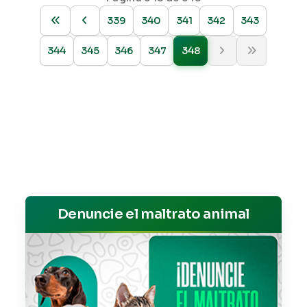
339
340
341
342
343
344
345
346
347
348
Denuncie el maltrato animal