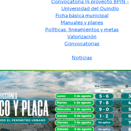
Convocatoria 14 proyecto BPIN -
Universidad del Quindío
Ficha básica municipal
Manuales y planes
Políticas, lineamientos y metas
Valorización
Convocatorias
Sala de prensa
Noticias