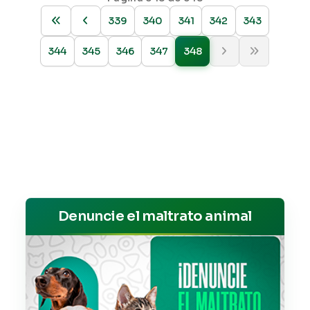
339
340
341
342
343
344
345
346
347
348
Denuncie el maltrato animal