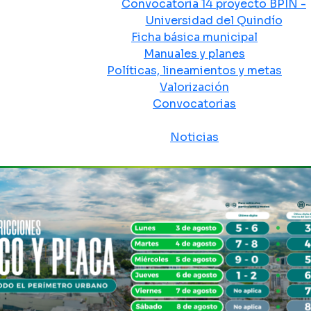
Convocatoria 14 proyecto BPIN -
Universidad del Quindío
Ficha básica municipal
Manuales y planes
Políticas, lineamientos y metas
Valorización
Convocatorias
Sala de prensa
Noticias