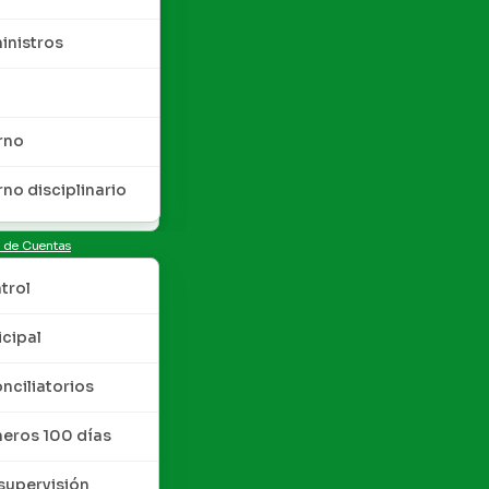
inistros
rno
rno disciplinario
n de Cuentas
trol
cipal
nciliatorios
meros 100 días
upervisión