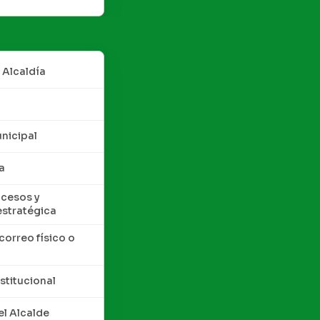
 Alcaldía
nicipal
a
cesos y
estratégica
correo físico o
nstitucional
l Alcalde