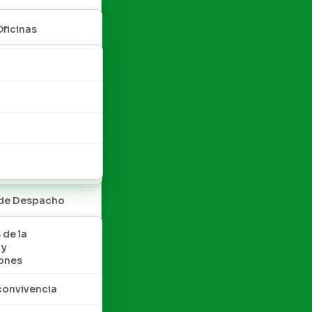
Oficinas
 de Despacho
 de la
 y
ones
convivencia