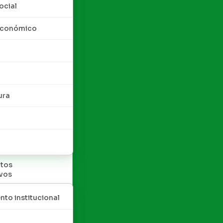
ocial
 económico
ura
tos
ivos
nto institucional