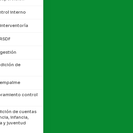
trol interno
interventoría
QRSDF
 gestión
ndición de
e empalme
oramiento control
dición de cuentas
cia, infancia,
a y juventud