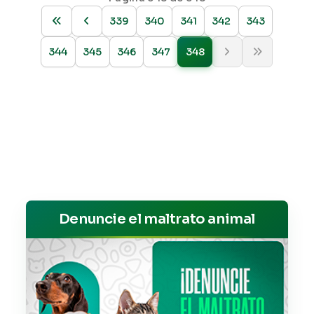
339
340
341
342
343
344
345
346
347
348
Denuncie el maltrato animal