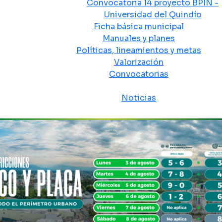
Convocatoria 14 proyecto BPIN -
Universidad del Quindío
Ficha básica municipal
Manuales y planes
Políticas, lineamientos y metas
Valorización
Convocatorias
Sala de prensa
Noticias