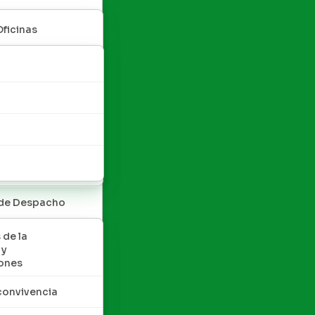
Oficinas
 de Despacho
 de la
 y
ones
convivencia