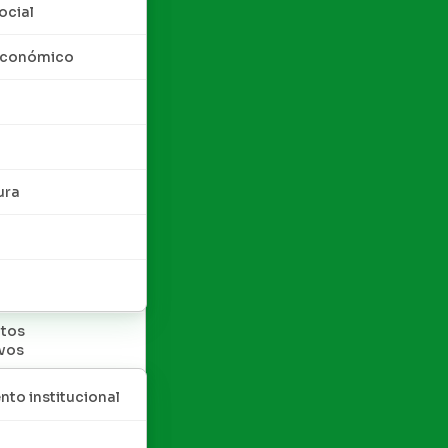
ocial
 económico
ura
tos
ivos
nto institucional