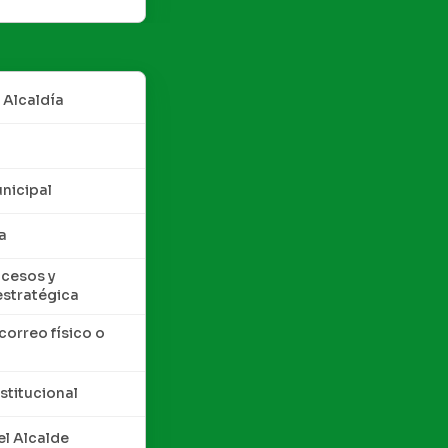
 Alcaldía
nicipal
a
cesos y
estratégica
correo físico o
nstitucional
l Alcalde