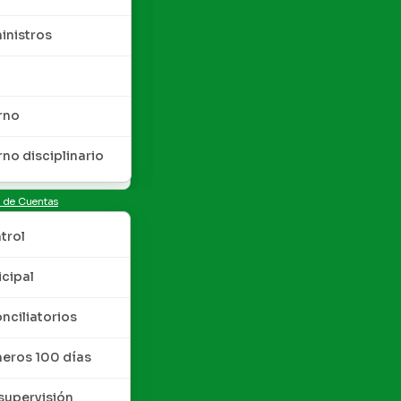
inistros
rno
rno disciplinario
n de Cuentas
trol
cipal
nciliatorios
meros 100 días
upervisión