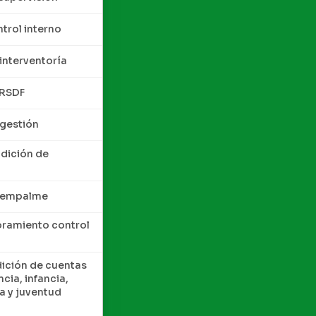
trol interno
interventoría
QRSDF
 gestión
ndición de
e empalme
oramiento control
dición de cuentas
cia, infancia,
a y juventud