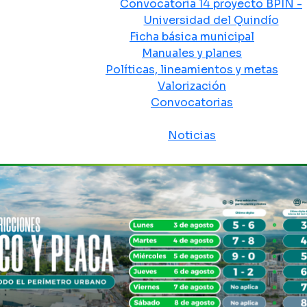
Convocatoria 14 proyecto BPIN -
Universidad del Quindío
Ficha básica municipal
Manuales y planes
Políticas, lineamientos y metas
Valorización
Convocatorias
Sala de prensa
Noticias