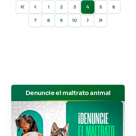
1
2
3
4
5
6
7
8
9
10
Denuncie el maltrato animal