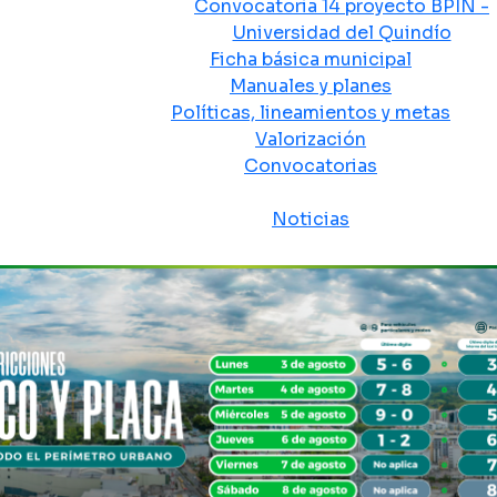
Convocatoria 14 proyecto BPIN -
Universidad del Quindío
Ficha básica municipal
Manuales y planes
Políticas, lineamientos y metas
Valorización
Convocatorias
Sala de prensa
Noticias