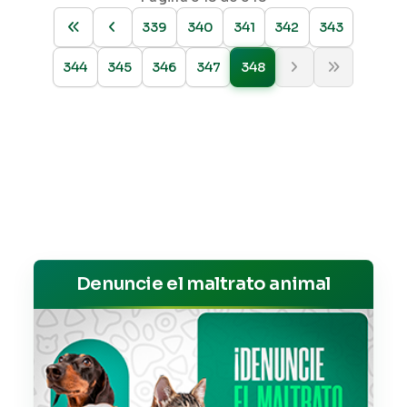
339
340
341
342
343
344
345
346
347
348
Denuncie el maltrato animal