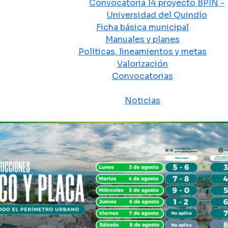
Convocatoria 14 proyecto BPIN -
Universidad del Quindío
Ficha básica municipal
Manuales y planes
Políticas, lineamientos y metas
Valorización
Convocatorias
Sala de prensa
Noticias