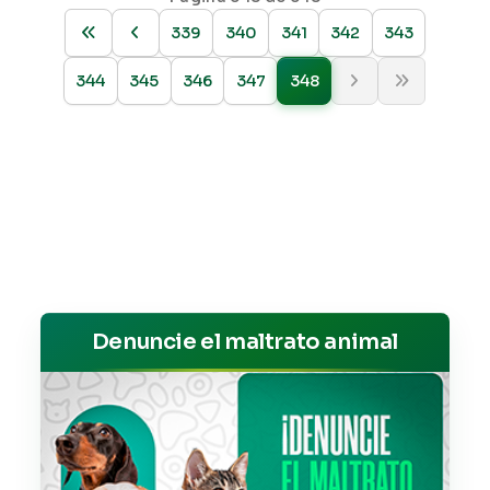
339
340
341
342
343
344
345
346
347
348
Denuncie el maltrato animal